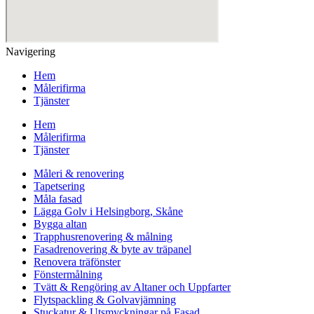
Navigering
Hem
Målerifirma
Tjänster
Hem
Målerifirma
Tjänster
Måleri & renovering
Tapetsering
Måla fasad
Lägga Golv i Helsingborg, Skåne
Bygga altan
Trapphusrenovering & målning
Fasadrenovering & byte av träpanel
Renovera träfönster
Fönstermålning
Tvätt & Rengöring av Altaner och Uppfarter
Flytspackling & Golvavjämning
Stuckatur & Utsmyckningar på Fasad