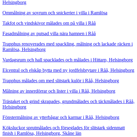
Helsingborg
Ommålning av sovrum och snickerier i villa i Ramlösa
Takfot och vindskivor målades om på villa i Råå
Fasadmålning av putsad villa nära hamnen i Råå
Trapphus renoverades med spackling, målning och lackade räcken i
Ramlösa, Helsingborg
Vardagsrum och hall spacklades och målades i Hittarp, Helsingborg
Elcentral och elskåp bytta med ny jordfelsbrytare i Råå, Helsingborg
Trapphus målades om med slitstark kulör i Råå, Helsingborg
Målning av innerdörrar och lister i villa i Råå, Helsingborg
Trästaket och grind skrapades, grundmålades och täckmålades i Råå,
Helsingborg
Fönstermålning av ytterbågar och karmar i Råå, Helsingborg
Köksluckor sprutmålades och förseglades för slitstark sidenmatt
finish i Ramlösa, Helsingborg, Skåne län