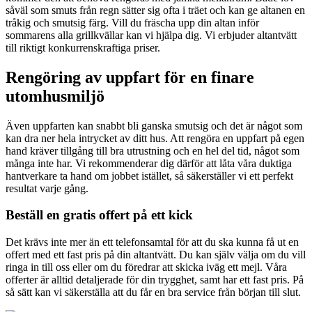
såväl som smuts från regn sätter sig ofta i träet och kan ge altanen en
tråkig och smutsig färg. Vill du fräscha upp din altan inför
sommarens alla grillkvällar kan vi hjälpa dig. Vi erbjuder altantvätt
till riktigt konkurrenskraftiga priser.
Rengöring av uppfart för en finare
utomhusmiljö
Även uppfarten kan snabbt bli ganska smutsig och det är något som
kan dra ner hela intrycket av ditt hus. Att rengöra en uppfart på egen
hand kräver tillgång till bra utrustning och en hel del tid, något som
många inte har. Vi rekommenderar dig därför att låta våra duktiga
hantverkare ta hand om jobbet istället, så säkerställer vi ett perfekt
resultat varje gång.
Beställ en gratis offert på ett kick
Det krävs inte mer än ett telefonsamtal för att du ska kunna få ut en
offert med ett fast pris på din altantvätt. Du kan själv välja om du vill
ringa in till oss eller om du föredrar att skicka iväg ett mejl. Våra
offerter är alltid detaljerade för din trygghet, samt har ett fast pris. På
så sätt kan vi säkerställa att du får en bra service från början till slut.