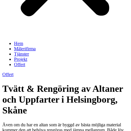
Hem
Målerifirma
Tjänster
Projekt
Offert
Offert
Tvätt & Rengöring av Altaner
och Uppfarter i Helsingborg,
Skåne
Även om du har en altan som är byggd av bästa möjliga material
kommer den att behöva rengöras med jämna mellanrum. Både löv